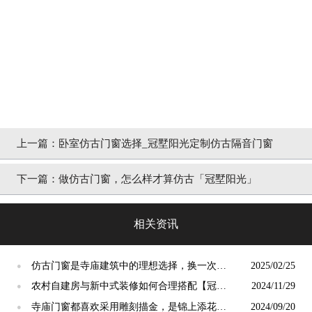
上一篇：
卧室仿古门窗选择_冠墅阳光定制仿古隔音门窗
下一篇：
做仿古门窗，怎么样才算仿古「冠墅阳光」
相关资讯
仿古门窗是寺庙建筑中的理想选择，换一次用
2025/02/25
●
终生【冠墅阳光】
农村自建房与新中式装修如何合理搭配【冠墅
2024/11/29
●
阳光】
寺庙门窗都喜欢采用雕刻描金，是锦上添花
2024/09/20
●