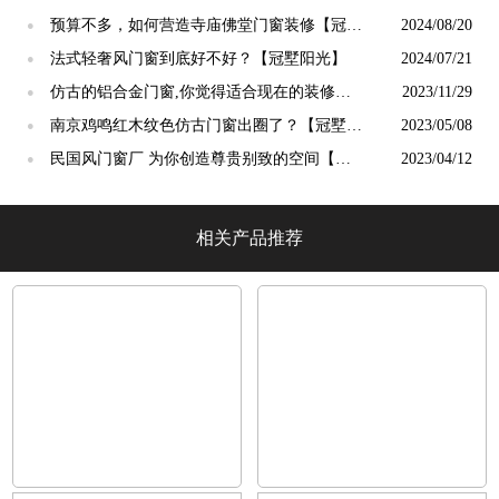
吗？【冠墅阳光】
预算不多，如何营造寺庙佛堂门窗装修【冠墅
2024/08/20
●
阳光】
法式轻奢风门窗到底好不好？【冠墅阳光】
2024/07/21
●
仿古的铝合金门窗,你觉得适合现在的装修吗?
2023/11/29
●
【冠墅阳光】
南京鸡鸣红木纹色仿古门窗出圈了？【冠墅阳
2023/05/08
●
光】
民国风门窗厂 为你创造尊贵别致的空间【冠
2023/04/12
●
墅阳光】
相关产品推荐