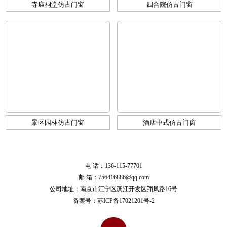
寺庙祠堂仿古门窗
四合院仿古门窗
景区园林仿古门窗
酒店中式仿古门窗
电 话：136-115-77701
邮 箱：756416886@qq.com
公司地址：南京市江宁区滨江开发区翔凤路16号
备案号：
苏ICP备17021201号-2