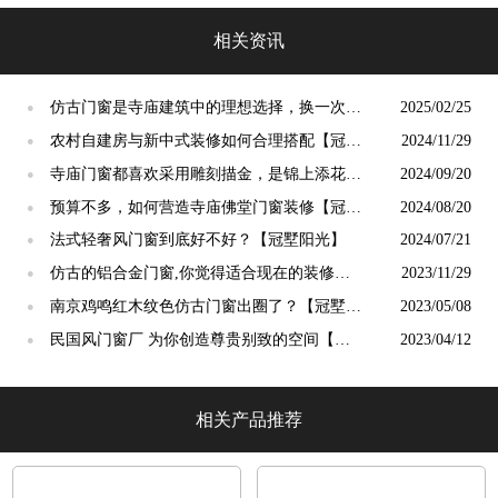
光」
相关资讯
仿古门窗是寺庙建筑中的理想选择，换一次用
2025/02/25
●
终生【冠墅阳光】
农村自建房与新中式装修如何合理搭配【冠墅
2024/11/29
●
阳光】
寺庙门窗都喜欢采用雕刻描金，是锦上添花
2024/09/20
●
吗？【冠墅阳光】
预算不多，如何营造寺庙佛堂门窗装修【冠墅
2024/08/20
●
阳光】
法式轻奢风门窗到底好不好？【冠墅阳光】
2024/07/21
●
仿古的铝合金门窗,你觉得适合现在的装修吗?
2023/11/29
●
【冠墅阳光】
南京鸡鸣红木纹色仿古门窗出圈了？【冠墅阳
2023/05/08
●
光】
民国风门窗厂 为你创造尊贵别致的空间【冠
2023/04/12
●
墅阳光】
相关产品推荐