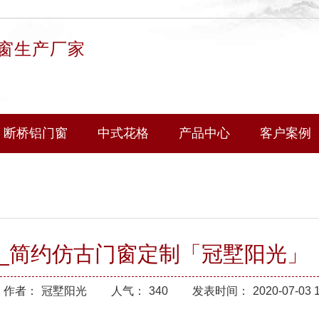
窗生产厂家
断桥铝门窗
中式花格
产品中心
客户案例
_简约仿古门窗定制「冠墅阳光」
作者：
冠墅阳光
人气：
340
发表时间：
2020-07-03 