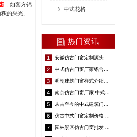
窗
，如套方锦
中式花格
面积的采光。
热门资讯
1
安徽仿古门窗定制源头厂家 好打理免维护-冠墅阳光
2
中式仿古门窗厂家铝合金仿古门窗定制 5年质保
3
明朝建筑门窗样式介绍——冠墅阳光
4
南京仿古门窗厂家 中式仿古门窗定制 节能防水
5
从古至今的中式建筑门窗到底有多美「冠墅阳光」
6
仿古中式门窗定制价格 铝合金仿古门窗报价
7
园林景区仿古门窗批发 铝合金仿古门窗采购-冠墅阳光