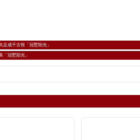
失足成千古恨「冠墅阳光」
美「冠墅阳光」