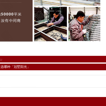
光」
意选哪种「冠墅阳光」