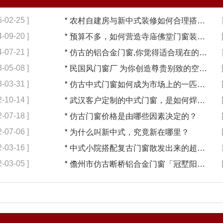
5-02-25 ]
*
农村自建房与新中式装修如何合理搭配【冠墅阳光】
4-09-20 ]
*
预算不多，如何营造寺庙佛堂门窗装修【冠墅阳光】
4-07-21 ]
*
仿古的铝合金门窗,你觉得适合现在的装修吗?【冠墅阳光】
3-05-08 ]
*
民国风门窗厂 为你创造尊贵别致的空间【冠墅阳光】
3-03-31 ]
*
仿古中式门窗如何成为市场上的一匹黑马【冠墅阳光】
2-10-14 ]
*
武汉客户定制的中式门窗，是如何焊接的呢？
2-07-18 ]
*
仿古门窗价格是由哪些因素决定的？
2-07-06 ]
*
为什么叫新中式，究竟新在哪里？
2-03-16 ]
*
中式小院搭配复古门窗散发出来的超凡气质 「冠墅阳光」
2-03-05 ]
*
儋州市仿古断桥铝合金门窗「冠墅阳光」