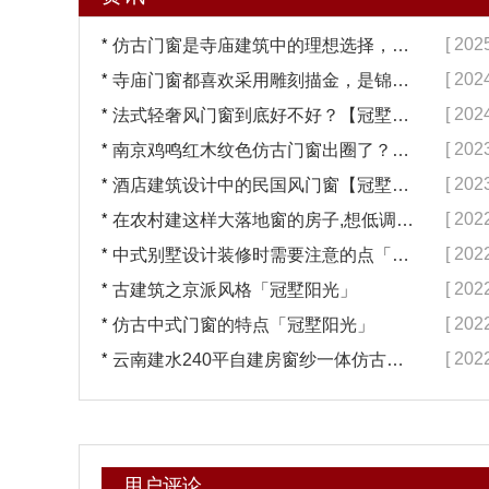
*
[ 202
仿古门窗是寺庙建筑中的理想选择，换一次用终生【冠墅阳光】
*
[ 202
寺庙门窗都喜欢采用雕刻描金，是锦上添花吗？【冠墅阳光】
*
[ 202
法式轻奢风门窗到底好不好？【冠墅阳光】
*
[ 202
南京鸡鸣红木纹色仿古门窗出圈了？【冠墅阳光】
*
[ 202
酒店建筑设计中的民国风门窗【冠墅阳光】
*
[ 202
在农村建这样大落地窗的房子,想低调都难吧【冠墅阳光】
*
[ 202
中式别墅设计装修时需要注意的点「冠墅阳光」
*
[ 202
古建筑之京派风格「冠墅阳光」
*
[ 202
仿古中式门窗的特点「冠墅阳光」
*
[ 202
云南建水240平自建房窗纱一体仿古门窗完工「冠墅阳光」
用户评论