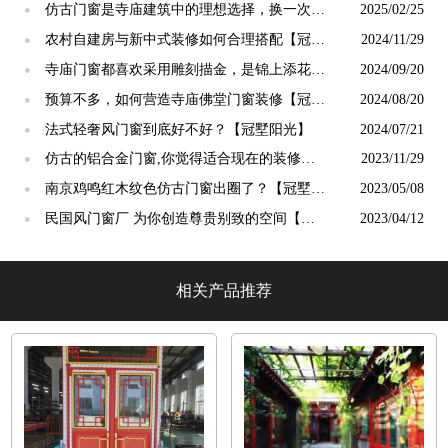
仿古门窗是寺庙建筑中的理想选择，换一次用
2025/02/25
●
终生【冠墅阳光】
农村自建房与新中式装修如何合理搭配【冠墅
2024/11/29
●
阳光】
寺庙门窗都喜欢采用雕刻描金，是锦上添花
2024/09/20
●
吗？【冠墅阳光】
预算不多，如何营造寺庙佛堂门窗装修【冠墅
2024/08/20
●
阳光】
法式轻奢风门窗到底好不好？【冠墅阳光】
2024/07/21
●
仿古的铝合金门窗,你觉得适合现在的装修吗?
2023/11/29
●
【冠墅阳光】
南京鸡鸣红木纹色仿古门窗出圈了？【冠墅阳
2023/05/08
●
光】
民国风门窗厂 为你创造尊贵别致的空间【冠
2023/04/12
●
墅阳光】
相关产品推荐