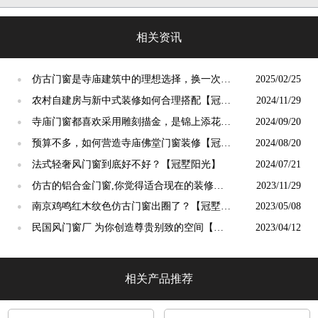
阳光」
相关资讯
仿古门窗是寺庙建筑中的理想选择，换一次用
2025/02/25
●
终生【冠墅阳光】
农村自建房与新中式装修如何合理搭配【冠墅
2024/11/29
●
阳光】
寺庙门窗都喜欢采用雕刻描金，是锦上添花
2024/09/20
●
吗？【冠墅阳光】
预算不多，如何营造寺庙佛堂门窗装修【冠墅
2024/08/20
●
阳光】
法式轻奢风门窗到底好不好？【冠墅阳光】
2024/07/21
●
仿古的铝合金门窗,你觉得适合现在的装修吗?
2023/11/29
●
【冠墅阳光】
南京鸡鸣红木纹色仿古门窗出圈了？【冠墅阳
2023/05/08
●
光】
民国风门窗厂 为你创造尊贵别致的空间【冠
2023/04/12
●
墅阳光】
相关产品推荐