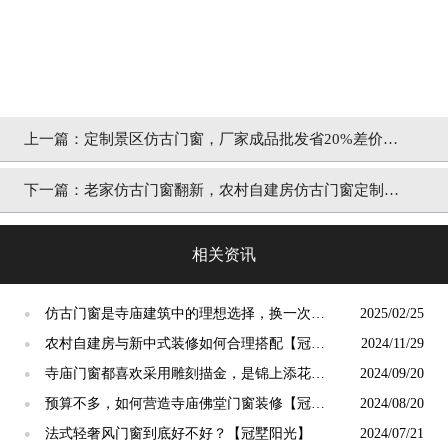
上一篇：
定制景区仿古门窗，厂家成品批发省20%差价
「冠墅阳光」
下一篇：
老家仿古门窗翻新，农村自建房仿古门窗定制
「冠墅阳光」
相关资讯
仿古门窗是寺庙建筑中的理想选择，换一次用
2025/02/25
●
终生【冠墅阳光】
农村自建房与新中式装修如何合理搭配【冠墅
2024/11/29
●
阳光】
寺庙门窗都喜欢采用雕刻描金，是锦上添花
2024/09/20
●
吗？【冠墅阳光】
预算不多，如何营造寺庙佛堂门窗装修【冠墅
2024/08/20
●
阳光】
法式轻奢风门窗到底好不好？【冠墅阳光】
2024/07/21
●