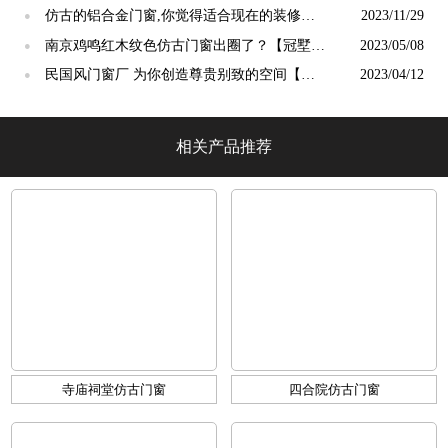
仿古的铝合金门窗,你觉得适合现在的装修吗?
2023/11/29
●
【冠墅阳光】
南京鸡鸣红木纹色仿古门窗出圈了？【冠墅阳
2023/05/08
●
光】
民国风门窗厂 为你创造尊贵别致的空间【冠
2023/04/12
●
墅阳光】
相关产品推荐
寺庙祠堂仿古门窗
四合院仿古门窗