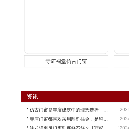
寺庙祠堂仿古门窗
资讯
*
[ 202
仿古门窗是寺庙建筑中的理想选择，换一次用终生【冠墅阳光】
*
[ 202
寺庙门窗都喜欢采用雕刻描金，是锦上添花吗？【冠墅阳光】
*
[ 202
法式轻奢风门窗到底好不好？【冠墅阳光】