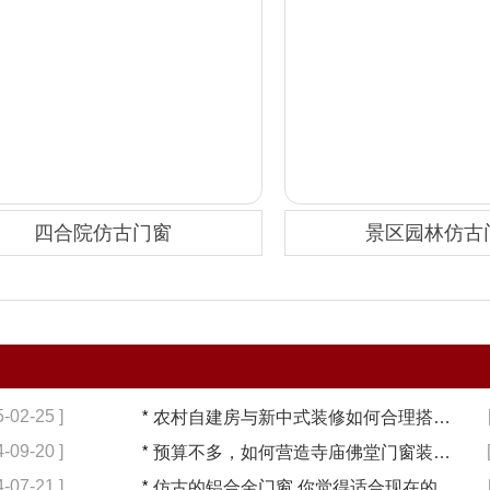
四合院仿古门窗
景区园林仿古
5-02-25 ]
*
农村自建房与新中式装修如何合理搭配【冠墅阳光】
4-09-20 ]
*
预算不多，如何营造寺庙佛堂门窗装修【冠墅阳光】
4-07-21 ]
*
仿古的铝合金门窗,你觉得适合现在的装修吗?【冠墅阳光】