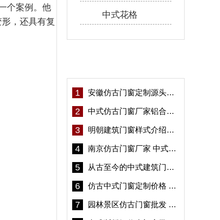
一个案例。他
中式花格
变形，还具有复
热门资讯
1
安徽仿古门窗定制源头厂家 好打理免维护-冠墅阳光
2
中式仿古门窗厂家铝合金仿古门窗定制 5年质保
3
明朝建筑门窗样式介绍——冠墅阳光
4
南京仿古门窗厂家 中式仿古门窗定制 节能防水
5
从古至今的中式建筑门窗到底有多美「冠墅阳光」
6
仿古中式门窗定制价格 铝合金仿古门窗报价
7
园林景区仿古门窗批发 铝合金仿古门窗采购-冠墅阳光