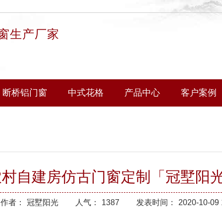
窗生产厂家
断桥铝门窗
中式花格
产品中心
客户案例
农村自建房仿古门窗定制「冠墅阳
作者：
冠墅阳光
人气：
1387
发表时间：
2020-10-09 