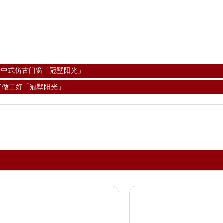
新中式仿古门窗「冠墅阳光」
富做工好「冠墅阳光」