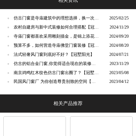
相关资讯
仿古门窗是寺庙建筑中的理想选择，换一次用
2025/02/25
●
终生【冠墅阳光】
农村自建房与新中式装修如何合理搭配【冠墅
2024/11/29
●
阳光】
寺庙门窗都喜欢采用雕刻描金，是锦上添花
2024/09/20
●
吗？【冠墅阳光】
预算不多，如何营造寺庙佛堂门窗装修【冠墅
2024/08/20
●
阳光】
法式轻奢风门窗到底好不好？【冠墅阳光】
2024/07/21
●
仿古的铝合金门窗,你觉得适合现在的装修吗?
2023/11/29
●
【冠墅阳光】
南京鸡鸣红木纹色仿古门窗出圈了？【冠墅阳
2023/05/08
●
光】
民国风门窗厂 为你创造尊贵别致的空间【冠
2023/04/12
●
墅阳光】
相关产品推荐