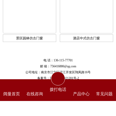
景区园林仿古门窗
酒店中式仿古门窗
电 话：136-115-77701
邮 箱：756416886@qq.com
公司地址：南京市江宁区滨江开发区翔凤路16号
备案号：
苏ICP备17021201号-2
拨打电话
阔曼首页
在线咨询
产品中心
常见问题