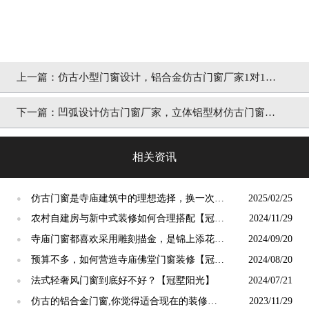
上一篇：
仿古小型门窗设计，铝合金仿古门窗厂家1对1免
费设计「冠墅阳光」
下一篇：
凹弧设计仿古门窗厂家，立体铝型材仿古门窗源
头厂家「冠墅阳光」
相关资讯
仿古门窗是寺庙建筑中的理想选择，换一次用
2025/02/25
●
终生【冠墅阳光】
农村自建房与新中式装修如何合理搭配【冠墅
2024/11/29
●
阳光】
寺庙门窗都喜欢采用雕刻描金，是锦上添花
2024/09/20
●
吗？【冠墅阳光】
预算不多，如何营造寺庙佛堂门窗装修【冠墅
2024/08/20
●
阳光】
法式轻奢风门窗到底好不好？【冠墅阳光】
2024/07/21
●
仿古的铝合金门窗,你觉得适合现在的装修吗?
2023/11/29
●