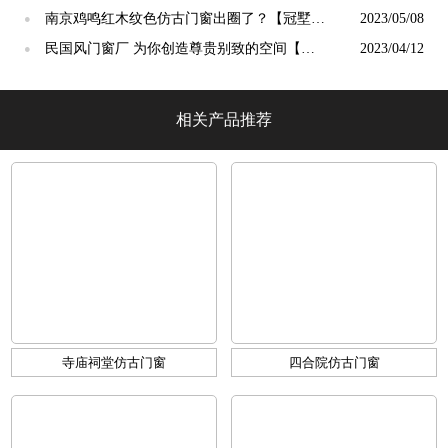
【冠墅阳光】
南京鸡鸣红木纹色仿古门窗出圈了？【冠墅阳
2023/05/08
●
光】
民国风门窗厂 为你创造尊贵别致的空间【冠
2023/04/12
●
墅阳光】
相关产品推荐
寺庙祠堂仿古门窗
四合院仿古门窗