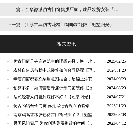
上一篇：
金华徽派仿古门窗优质厂家，成品发货安装「冠
墅阳光」
下一篇：
江苏古典仿古花格门窗哪家能做「冠墅阳光」
相关资讯
仿古门窗是寺庙建筑中的理想选择，换一次用
2025/02/25
●
终生【冠墅阳光】
农村自建房与新中式装修如何合理搭配【冠墅
2024/11/29
●
阳光】
寺庙门窗都喜欢采用雕刻描金，是锦上添花
2024/09/20
●
吗？【冠墅阳光】
预算不多，如何营造寺庙佛堂门窗装修【冠墅
2024/08/20
●
阳光】
法式轻奢风门窗到底好不好？【冠墅阳光】
2024/07/21
●
仿古的铝合金门窗,你觉得适合现在的装修吗?
2023/11/29
●
【冠墅阳光】
南京鸡鸣红木纹色仿古门窗出圈了？【冠墅阳
2023/05/08
●
光】
民国风门窗厂 为你创造尊贵别致的空间【冠
2023/04/12
●
墅阳光】