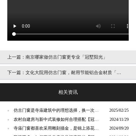
上一篇：
南京哪家做仿古门窗更专业「冠墅阳光」
下一篇：
文化大院用仿古门窗，耐用节能铝合金材质「冠
墅阳光」
相关资讯
仿古门窗是寺庙建筑中的理想选择，换一次用
2025/02/25
●
终生【冠墅阳光】
农村自建房与新中式装修如何合理搭配【冠墅
2024/11/29
●
阳光】
寺庙门窗都喜欢采用雕刻描金，是锦上添花
2024/09/20
●