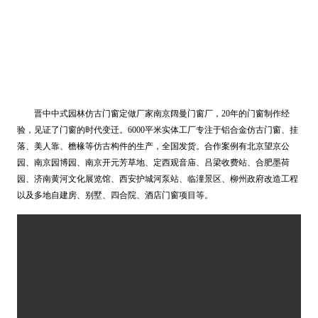
晋中中式园林仿古门窗定做厂家南京阔曼门窗厂，20年的门窗制作经
验，见证了门窗的时代变迁。6000平米实体工厂专注于铝合金仿古
门窗、挂
落、美人靠、檐椽等仿古构件的生产，全国发货。合作案例有北京望京公
园、南京园博园、南京开元芳草地、定西观音庙、吕梁收费站、合肥墨荷
园、济南黄河文化展览馆、西安护城河泵站、临潼景区、柳州政府改造工程
以及多地自建房、别墅、四合院、酒店门窗项目等。