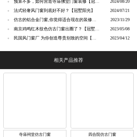
吗？【冠墅阳光】
预算不多，如何营造寺庙佛堂门窗装修【冠墅
2024/08/20
●
阳光】
法式轻奢风门窗到底好不好？【冠墅阳光】
2024/07/21
●
仿古的铝合金门窗,你觉得适合现在的装修吗?
2023/11/29
●
【冠墅阳光】
南京鸡鸣红木纹色仿古门窗出圈了？【冠墅阳
2023/05/08
●
光】
民国风门窗厂 为你创造尊贵别致的空间【冠
2023/04/12
●
墅阳光】
相关产品推荐
寺庙祠堂仿古门窗
四合院仿古门窗