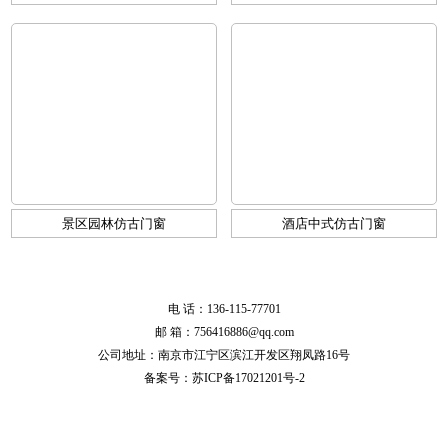
景区园林仿古门窗
酒店中式仿古门窗
电 话：136-115-77701
邮 箱：756416886@qq.com
公司地址：南京市江宁区滨江开发区翔凤路16号
备案号：
苏ICP备17021201号-2