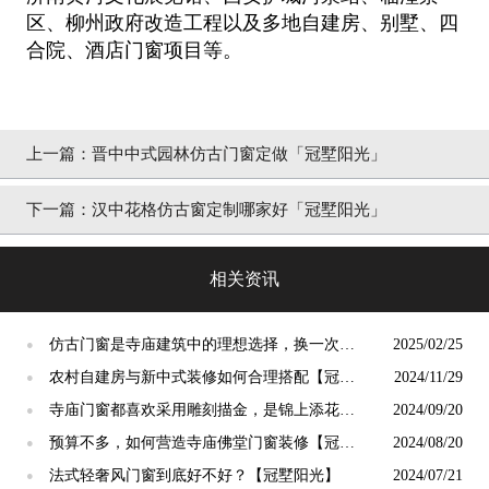
区、柳州政府改造工程以及多地自建房、别墅、四
合院、酒店门窗项目等。
上一篇：
晋中中式园林仿古门窗定做「冠墅阳光」
下一篇：
汉中花格仿古窗定制哪家好「冠墅阳光」
相关资讯
仿古门窗是寺庙建筑中的理想选择，换一次用
2025/02/25
●
终生【冠墅阳光】
农村自建房与新中式装修如何合理搭配【冠墅
2024/11/29
●
阳光】
寺庙门窗都喜欢采用雕刻描金，是锦上添花
2024/09/20
●
吗？【冠墅阳光】
预算不多，如何营造寺庙佛堂门窗装修【冠墅
2024/08/20
●
阳光】
法式轻奢风门窗到底好不好？【冠墅阳光】
2024/07/21
●