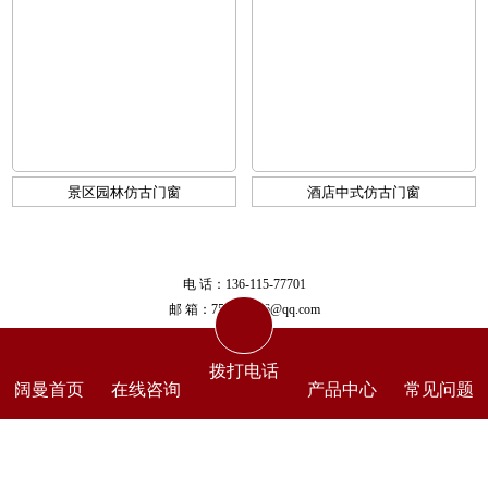
景区园林仿古门窗
酒店中式仿古门窗
电 话：136-115-77701
邮 箱：756416886@qq.com
公司地址：南京市江宁区滨江开发区翔凤路16号
备案号：
苏ICP备17021201号-2
拨打电话
阔曼首页
在线咨询
产品中心
常见问题