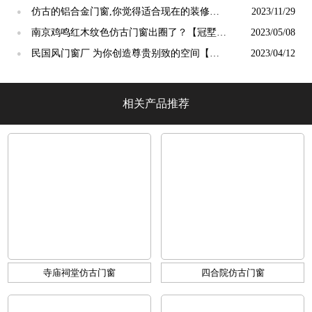
仿古的铝合金门窗,你觉得适合现在的装修吗?
2023/11/29
●
【冠墅阳光】
南京鸡鸣红木纹色仿古门窗出圈了？【冠墅阳
2023/05/08
●
光】
民国风门窗厂 为你创造尊贵别致的空间【冠
2023/04/12
●
墅阳光】
相关产品推荐
寺庙祠堂仿古门窗
四合院仿古门窗