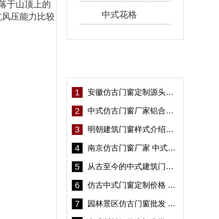
落于山顶上的
中式花格
抗风压能力比较
热门资讯
1
安徽仿古门窗定制源头厂家 好打理免维护-冠墅阳光
2
中式仿古门窗厂家铝合金仿古门窗定制 5年质保
3
明朝建筑门窗样式介绍——冠墅阳光
4
南京仿古门窗厂家 中式仿古门窗定制 节能防水
5
从古至今的中式建筑门窗到底有多美「冠墅阳光」
6
仿古中式门窗定制价格 铝合金仿古门窗报价
7
园林景区仿古门窗批发 铝合金仿古门窗采购-冠墅阳光