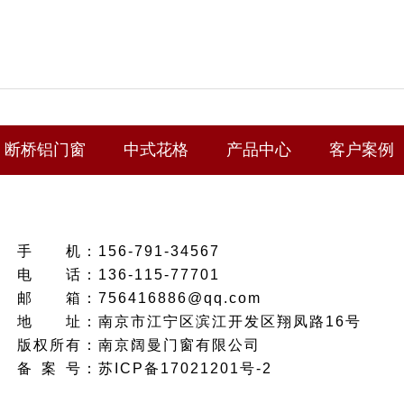
断桥铝门窗
中式花格
产品中心
客户案例
手
机：
156-791-34567
电
话：
136-115-77701
邮
箱：
756416886@qq.com
地
址：
南京市江宁区滨江开发区翔凤路16号
版权所有：南京阔曼门窗有限公司
备
案
号：
苏ICP备17021201号-2