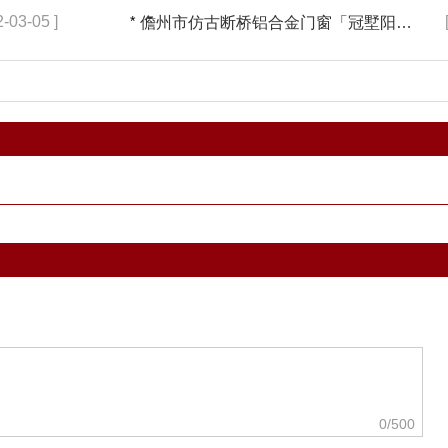
2-03-05 ]
*
儋州市仿古断桥铝合金门窗「冠墅阳光」
0
/500