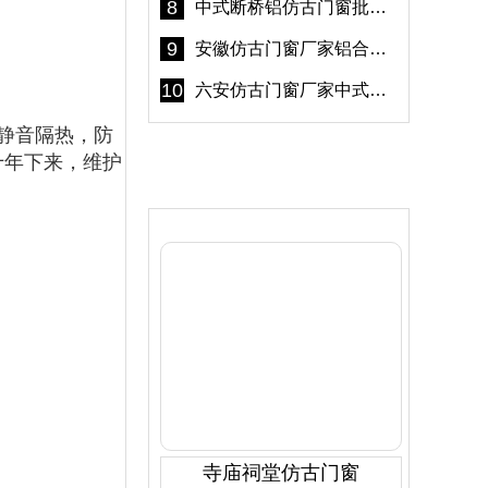
8
中式断桥铝仿古门窗批发 冠墅阳光仿古门窗 6000平米实体工厂
9
安徽仿古门窗厂家铝合金仿古门窗批发 免费设计出货快
10
六安仿古门窗厂家中式仿古门窗制作 6000平米源头厂家
静音隔热，防
十年下来，维护
产品推荐
寺庙祠堂仿古门窗