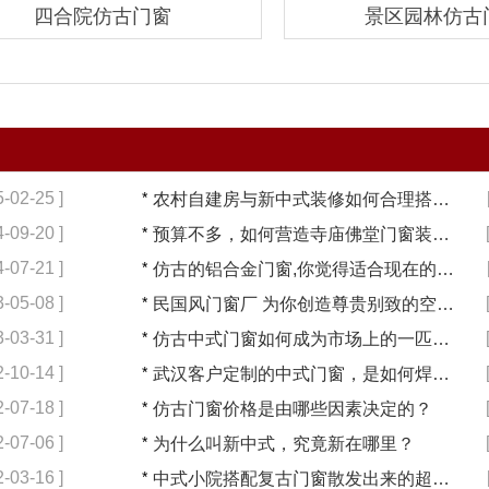
四合院仿古门窗
景区园林仿古
5-02-25 ]
*
农村自建房与新中式装修如何合理搭配【冠墅阳光】
4-09-20 ]
*
预算不多，如何营造寺庙佛堂门窗装修【冠墅阳光】
4-07-21 ]
*
仿古的铝合金门窗,你觉得适合现在的装修吗?【冠墅阳光】
3-05-08 ]
*
民国风门窗厂 为你创造尊贵别致的空间【冠墅阳光】
3-03-31 ]
*
仿古中式门窗如何成为市场上的一匹黑马【冠墅阳光】
2-10-14 ]
*
武汉客户定制的中式门窗，是如何焊接的呢？
2-07-18 ]
*
仿古门窗价格是由哪些因素决定的？
2-07-06 ]
*
为什么叫新中式，究竟新在哪里？
2-03-16 ]
*
中式小院搭配复古门窗散发出来的超凡气质 「冠墅阳光」