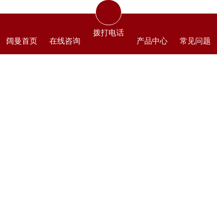
拨打电话
阔曼首页
在线咨询
产品中心
常见问题
跟木质门窗比起来不会掉漆不变色不变形，至
少30年的使用寿命。
南京阔曼门窗厂拥有自己的铝型材基地50000平
米。18年中高端门窗行业定制经验，工艺成熟。铝
型材、铝合金仿古门窗花格、仿古门窗成品、铝合
金挂落、护栏、廊檐、铝艺楼梯自由选择定做批