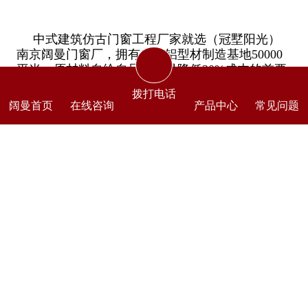
中式建筑仿古门窗工程厂家就选（冠墅阳光）
南京阔曼门窗厂，拥有自主铝型材制造基地50000
平米，原材料自给自足，这是降低30%成本的首要
的关键因素；拥有18年铝合金门窗生产经验，，已
拨打电话
定制中高端门窗为主，与上万家客户有过合作；实
阔曼首页
在线咨询
产品中心
常见问题
体工厂位于南京市江宁区，实体工厂占地6000平
米，可以上门考察；成品门窗整体打包，全国发
货，出货及时。扇框不分离，安装简便。5年质
保。免费出设计效果图。承接别墅四合院、商铺商
业街、餐厅茶楼等建筑仿古门窗工程欢迎咨询。