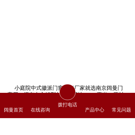
小庭院中式徽派门窗生产厂家就选南京阔曼门
窗厂，拥有自主铝型材制造基地50000平米，原材
料自给自足，成本相对而言可降低30%，18年铝合
拨打电话
金门窗生产经验，随时解决生产安装过程中的突发
阔曼首页
在线咨询
产品中心
常见问题
事件。实体工厂占地6000平米，可以上门考察。全
国发货，出货及时。扇框不分离，安装简便。5年
质保。小庭院中式徽派门窗欢迎咨询。