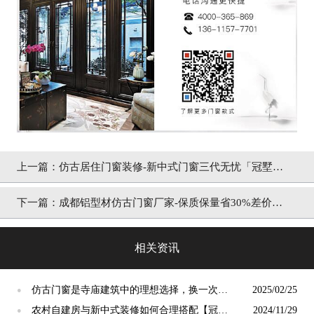
上一篇：
仿古居住门窗装修-新中式门窗三代无忧「冠墅阳
光」
下一篇：
成都铝型材仿古门窗厂家-保质保量省30%差价
「冠墅阳光」
相关资讯
仿古门窗是寺庙建筑中的理想选择，换一次用
2025/02/25
●
终生【冠墅阳光】
农村自建房与新中式装修如何合理搭配【冠墅
2024/11/29
●