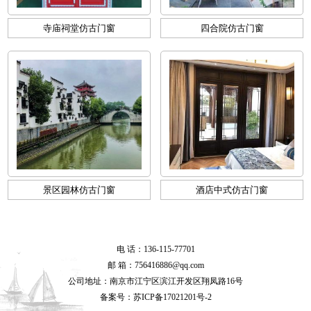
寺庙祠堂仿古门窗
四合院仿古门窗
景区园林仿古门窗
酒店中式仿古门窗
电 话：136-115-77701
邮 箱：756416886@qq.com
公司地址：南京市江宁区滨江开发区翔凤路16号
备案号：
苏ICP备17021201号-2