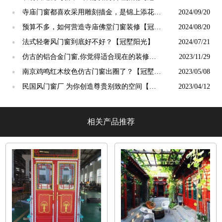
阳光】
寺庙门窗都喜欢采用雕刻描金，是锦上添花
2024/09/20
●
吗？【冠墅阳光】
预算不多，如何营造寺庙佛堂门窗装修【冠墅
2024/08/20
●
阳光】
法式轻奢风门窗到底好不好？【冠墅阳光】
2024/07/21
●
仿古的铝合金门窗,你觉得适合现在的装修吗?
2023/11/29
●
【冠墅阳光】
南京鸡鸣红木纹色仿古门窗出圈了？【冠墅阳
2023/05/08
●
光】
民国风门窗厂 为你创造尊贵别致的空间【冠
2023/04/12
●
墅阳光】
相关产品推荐