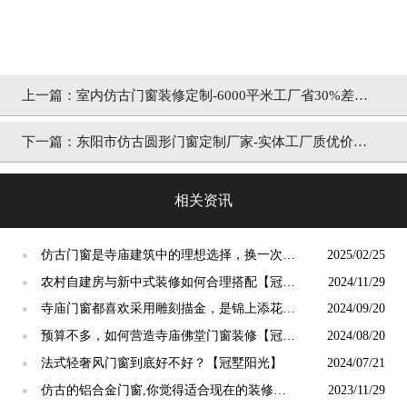
上一篇：
室内仿古门窗装修定制-6000平米工厂省30%差价
「冠墅阳光」
下一篇：
东阳市仿古圆形门窗定制厂家-实体工厂质优价廉
「冠墅阳光」
相关资讯
仿古门窗是寺庙建筑中的理想选择，换一次用
2025/02/25
●
终生【冠墅阳光】
农村自建房与新中式装修如何合理搭配【冠墅
2024/11/29
●
阳光】
寺庙门窗都喜欢采用雕刻描金，是锦上添花
2024/09/20
●
吗？【冠墅阳光】
预算不多，如何营造寺庙佛堂门窗装修【冠墅
2024/08/20
●
阳光】
法式轻奢风门窗到底好不好？【冠墅阳光】
2024/07/21
●
仿古的铝合金门窗,你觉得适合现在的装修吗?
2023/11/29
●