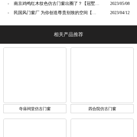
【冠墅阳光】
南京鸡鸣红木纹色仿古门窗出圈了？【冠墅阳
2023/05/08
●
光】
民国风门窗厂 为你创造尊贵别致的空间【冠
2023/04/12
●
墅阳光】
相关产品推荐
寺庙祠堂仿古门窗
四合院仿古门窗