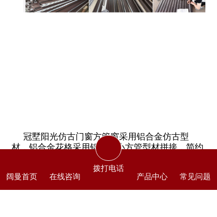
冠墅阳光仿古门窗方管窗采用铝合金仿古型
材，铝合金花格采用铝合金小方管型材拼接，简约
造型可以增大采光面积。双层无缝铝合金门板，有
效防止渗漏。进口五金配件、双层中空钢化玻璃、
拨打电话
阔曼首页
在线咨询
产品中心
常见问题
有4种型号（60系列，80系列，85系列，118系列）
可供仿古建筑门窗选择。
南京阔曼门窗厂承接城市改造工程、农村自建