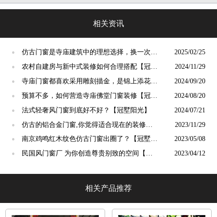
光」
相关资讯
仿古门窗是寺庙建筑中的理想选择，换一次用
2025/02/25
●
终生【冠墅阳光】
农村自建房与新中式装修如何合理搭配【冠墅
2024/11/29
●
阳光】
寺庙门窗都喜欢采用雕刻描金，是锦上添花
2024/09/20
●
吗？【冠墅阳光】
预算不多，如何营造寺庙佛堂门窗装修【冠墅
2024/08/20
●
阳光】
法式轻奢风门窗到底好不好？【冠墅阳光】
2024/07/21
●
仿古的铝合金门窗,你觉得适合现在的装修吗?
2023/11/29
●
【冠墅阳光】
南京鸡鸣红木纹色仿古门窗出圈了？【冠墅阳
2023/05/08
●
光】
民国风门窗厂 为你创造尊贵别致的空间【冠
2023/04/12
●
墅阳光】
相关产品推荐