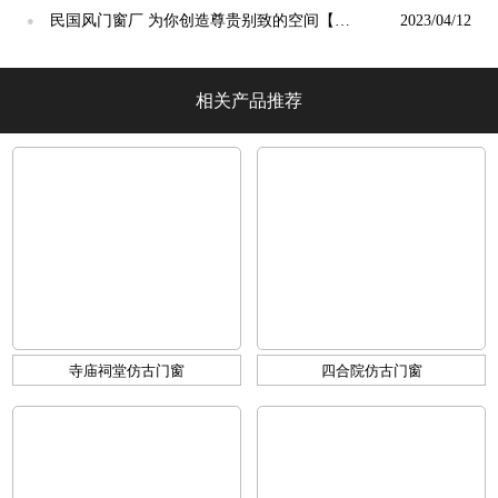
光】
民国风门窗厂 为你创造尊贵别致的空间【冠
2023/04/12
●
墅阳光】
相关产品推荐
寺庙祠堂仿古门窗
四合院仿古门窗