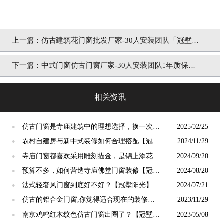
上一篇：
仿古建筑花门窗批发厂家-30人安装团队「冠墅阳
光」
下一篇：
中式门窗仿古门窗厂家-30人安装团队5年质保
「冠墅阳光」
相关资讯
仿古门窗是寺庙建筑中的理想选择，换一次用
2025/02/25
●
终生【冠墅阳光】
农村自建房与新中式装修如何合理搭配【冠墅
2024/11/29
●
阳光】
寺庙门窗都喜欢采用雕刻描金，是锦上添花
2024/09/20
●
吗？【冠墅阳光】
预算不多，如何营造寺庙佛堂门窗装修【冠墅
2024/08/20
●
阳光】
法式轻奢风门窗到底好不好？【冠墅阳光】
2024/07/21
●
仿古的铝合金门窗,你觉得适合现在的装修吗?
2023/11/29
●
【冠墅阳光】
南京鸡鸣红木纹色仿古门窗出圈了？【冠墅阳
2023/05/08
●