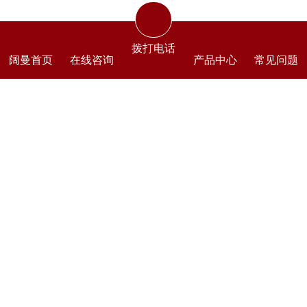
中式门窗仿古门窗厂家南京阔曼门窗厂，拥有
拨打电话
实体工厂6000平米，5万平自主铝材基地以及30人
阔曼首页
在线咨询
产品中心
常见问题
的安装团队，为客户提供上门测量、免费3D设计、
生产安装和5年售后的服务。承接私人别墅、景
区、博物馆企业、酒店民宿等仿古门窗定制。全国
成品发货。欢迎咨询。