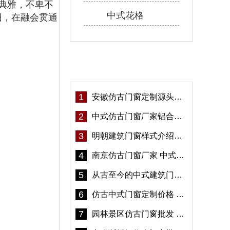
典雅，不卑不
中式花格
旧，在融会贯通
热门资讯
1
安徽仿古门窗定制源头厂家 好打理免维护-冠墅阳光
2
中式仿古门窗厂家铝合金仿古门窗定制 5年质保
3
明朝建筑门窗样式介绍——冠墅阳光
4
南京仿古门窗厂家 中式仿古门窗定制 节能防水
5
从古至今的中式建筑门窗到底有多美「冠墅阳光」
6
仿古中式门窗定制价格 铝合金仿古门窗报价
7
园林景区仿古门窗批发 铝合金仿古门窗采购-冠墅阳光