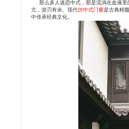
那么多人迷恋中式，那是流淌在血液里
亢，游刃有余。现代
仿中式门窗
是古典精
中传承经典文化。