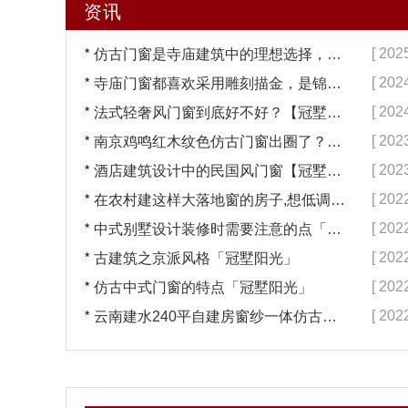
资讯
*
[ 202
仿古门窗是寺庙建筑中的理想选择，换一次用终生【冠墅阳光】
*
[ 202
寺庙门窗都喜欢采用雕刻描金，是锦上添花吗？【冠墅阳光】
*
[ 202
法式轻奢风门窗到底好不好？【冠墅阳光】
*
[ 202
南京鸡鸣红木纹色仿古门窗出圈了？【冠墅阳光】
*
[ 202
酒店建筑设计中的民国风门窗【冠墅阳光】
*
[ 202
在农村建这样大落地窗的房子,想低调都难吧【冠墅阳光】
*
[ 202
中式别墅设计装修时需要注意的点「冠墅阳光」
*
[ 202
古建筑之京派风格「冠墅阳光」
*
[ 202
仿古中式门窗的特点「冠墅阳光」
*
[ 202
云南建水240平自建房窗纱一体仿古门窗完工「冠墅阳光」