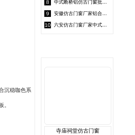
8
中式断桥铝仿古门窗批发 冠墅阳光仿古门窗 6000平米实体工厂
9
安徽仿古门窗厂家铝合金仿古门窗批发 免费设计出货快
10
六安仿古门窗厂家中式仿古门窗制作 6000平米源头厂家
产品推荐
合沉稳咖色系
板。
寺庙祠堂仿古门窗