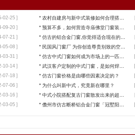
5-02-25 ]
*
农村自建房与新中式装修如何合理搭配【冠墅阳光】
4-09-20 ]
*
预算不多，如何营造寺庙佛堂门窗装修【冠墅阳光】
4-07-21 ]
*
仿古的铝合金门窗,你觉得适合现在的装修吗?【冠墅阳光】
3-05-08 ]
*
民国风门窗厂 为你创造尊贵别致的空间【冠墅阳光】
3-03-31 ]
*
仿古中式门窗如何成为市场上的一匹黑马【冠墅阳光】
2-10-14 ]
*
武汉客户定制的中式门窗，是如何焊接的呢？
2-07-18 ]
*
仿古门窗价格是由哪些因素决定的？
2-07-06 ]
*
为什么叫新中式，究竟新在哪里？
2-03-16 ]
*
中式小院搭配复古门窗散发出来的超凡气质 「冠墅阳光」
2-03-05 ]
*
儋州市仿古断桥铝合金门窗「冠墅阳光」