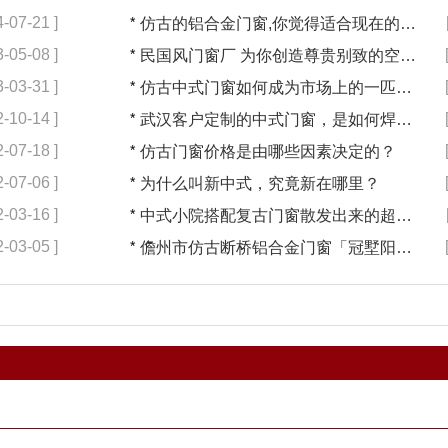
4-07-21 ]
*
仿古的铝合金门窗,你觉得适合现在的装修吗?【冠墅阳光】
3-05-08 ]
*
民国风门窗厂 为你创造尊贵别致的空间【冠墅阳光】
3-03-31 ]
*
仿古中式门窗如何成为市场上的一匹黑马【冠墅阳光】
2-10-14 ]
*
武汉客户定制的中式门窗，是如何焊接的呢？
2-07-18 ]
*
仿古门窗价格是由哪些因素决定的？
2-07-06 ]
*
为什么叫新中式，究竟新在哪里？
2-03-16 ]
*
中式小院搭配复古门窗散发出来的超凡气质 「冠墅阳光」
2-03-05 ]
*
儋州市仿古断桥铝合金门窗「冠墅阳光」