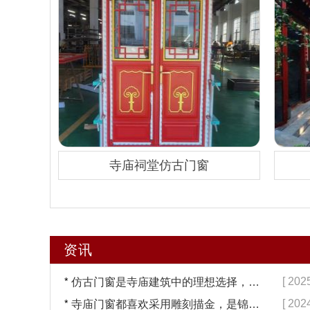
寺庙祠堂仿古门窗
资讯
*
[ 202
仿古门窗是寺庙建筑中的理想选择，换一次用终生【冠墅阳光】
*
[ 202
寺庙门窗都喜欢采用雕刻描金，是锦上添花吗？【冠墅阳光】