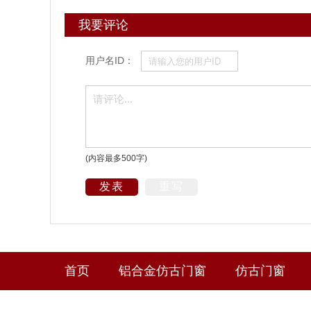
我要评论
用户名ID：
(内容最多500字)
发表
重写
首页
铝合金仿古门窗
仿古门窗