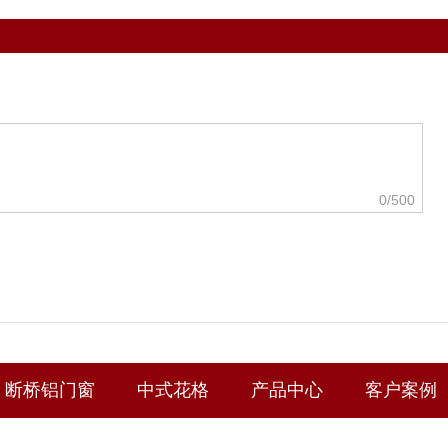
0
/500
断桥铝门窗
中式花格
产品中心
客户案例