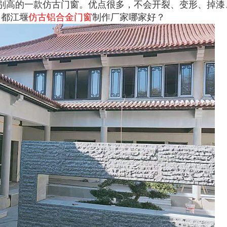
别高的一款仿古门窗。优点很多，不会开裂、变形、掉漆
。都江堰
仿古铝合金门窗
制作厂家哪家好？