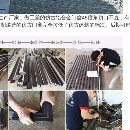
生产厂家，做工差的仿古铝合金门窗45度角切口不直，有
粗制滥造的仿古门窗完全拉低了仿古建筑的档次。后期可