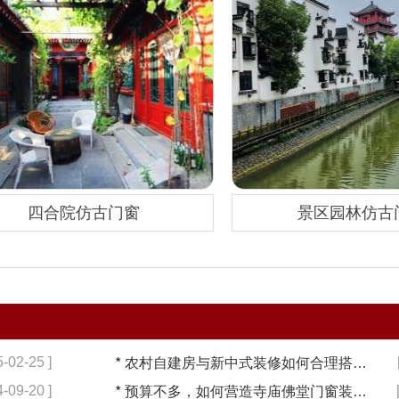
四合院仿古门窗
景区园林仿古
5-02-25 ]
*
农村自建房与新中式装修如何合理搭配【冠墅阳光】
4-09-20 ]
*
预算不多，如何营造寺庙佛堂门窗装修【冠墅阳光】