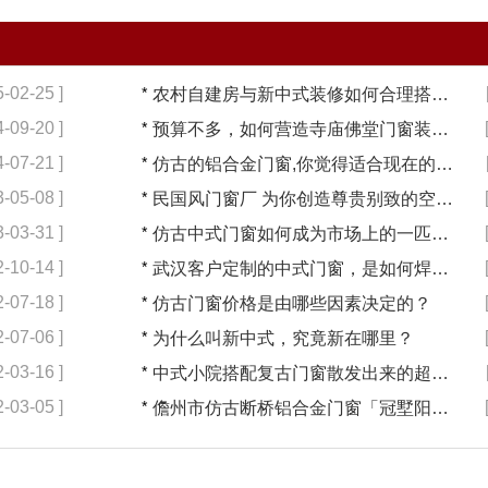
5-02-25 ]
*
农村自建房与新中式装修如何合理搭配【冠墅阳光】
4-09-20 ]
*
预算不多，如何营造寺庙佛堂门窗装修【冠墅阳光】
4-07-21 ]
*
仿古的铝合金门窗,你觉得适合现在的装修吗?【冠墅阳光】
3-05-08 ]
*
民国风门窗厂 为你创造尊贵别致的空间【冠墅阳光】
3-03-31 ]
*
仿古中式门窗如何成为市场上的一匹黑马【冠墅阳光】
2-10-14 ]
*
武汉客户定制的中式门窗，是如何焊接的呢？
2-07-18 ]
*
仿古门窗价格是由哪些因素决定的？
2-07-06 ]
*
为什么叫新中式，究竟新在哪里？
2-03-16 ]
*
中式小院搭配复古门窗散发出来的超凡气质 「冠墅阳光」
2-03-05 ]
*
儋州市仿古断桥铝合金门窗「冠墅阳光」