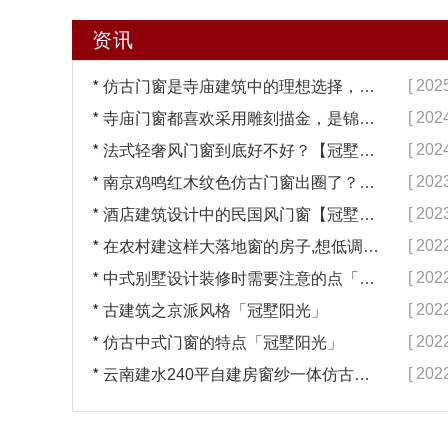
资讯
*
[ 202
仿古门窗是寺庙建筑中的理想选择，换一次用终生【冠墅阳光】
*
[ 202
寺庙门窗都喜欢采用雕刻描金，是锦上添花吗？【冠墅阳光】
*
[ 202
法式轻奢风门窗到底好不好？【冠墅阳光】
*
[ 202
南京鸡鸣红木纹色仿古门窗出圈了？【冠墅阳光】
*
[ 202
酒店建筑设计中的民国风门窗【冠墅阳光】
*
[ 202
在农村建这样大落地窗的房子,想低调都难吧【冠墅阳光】
*
[ 202
中式别墅设计装修时需要注意的点「冠墅阳光」
*
[ 202
古建筑之京派风格「冠墅阳光」
*
[ 202
仿古中式门窗的特点「冠墅阳光」
*
[ 202
云南建水240平自建房窗纱一体仿古门窗完工「冠墅阳光」