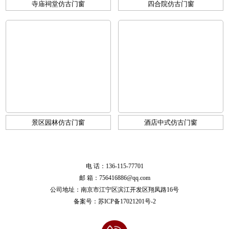
寺庙祠堂仿古门窗
四合院仿古门窗
景区园林仿古门窗
酒店中式仿古门窗
电 话：136-115-77701
邮 箱：756416886@qq.com
公司地址：南京市江宁区滨江开发区翔凤路16号
备案号：
苏ICP备17021201号-2