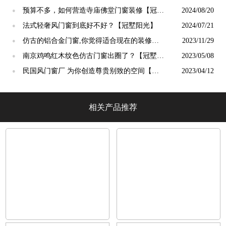
吗？【冠墅阳光】
预算不多，如何营造寺庙佛堂门窗装修【冠墅
2024/08/20
●
阳光】
法式轻奢风门窗到底好不好？【冠墅阳光】
2024/07/21
●
仿古的铝合金门窗,你觉得适合现在的装修吗?
2023/11/29
●
【冠墅阳光】
南京鸡鸣红木纹色仿古门窗出圈了？【冠墅阳
2023/05/08
●
光】
民国风门窗厂 为你创造尊贵别致的空间【冠
2023/04/12
●
墅阳光】
相关产品推荐