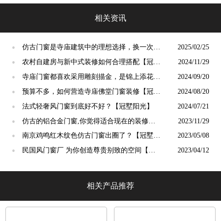
墅阳光」
相关资讯
仿古门窗是寺庙建筑中的理想选择，换一次用
2025/02/25
●
终生【冠墅阳光】
农村自建房与新中式装修如何合理搭配【冠墅
2024/11/29
●
阳光】
寺庙门窗都喜欢采用雕刻描金，是锦上添花
2024/09/20
●
吗？【冠墅阳光】
预算不多，如何营造寺庙佛堂门窗装修【冠墅
2024/08/20
●
阳光】
法式轻奢风门窗到底好不好？【冠墅阳光】
2024/07/21
●
仿古的铝合金门窗,你觉得适合现在的装修吗?
2023/11/29
●
【冠墅阳光】
南京鸡鸣红木纹色仿古门窗出圈了？【冠墅阳
2023/05/08
●
光】
民国风门窗厂 为你创造尊贵别致的空间【冠
2023/04/12
●
墅阳光】
相关产品推荐