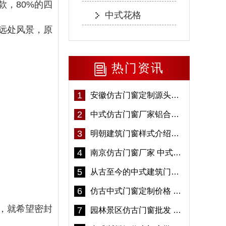
款，80%的四
中式花格
远处风景，原
热门资讯
1
安徽仿古门窗定制源头厂家 好打理免维护-冠墅阳光
2
中式仿古门窗厂家铝合金仿古门窗定制 5年质保
3
明朝建筑门窗样式介绍——冠墅阳光
4
南京仿古门窗厂家 中式仿古门窗定制 节能防水
5
从古至今的中式建筑门窗到底有多美「冠墅阳光」
6
仿古中式门窗定制价格 铝合金仿古门窗报价
，就希望密封
7
园林景区仿古门窗批发 铝合金仿古门窗采购-冠墅阳光