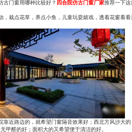
仿古门窗用哪种比较好？
四合院仿古门窗厂家
推荐一下这
动，栽点花草，养点小鱼，儿童玩耍嬉戏，透着花窗看看
院靠近路边的，就希望门窗隔音效果好；西北方风沙大的
保无甲醛的好；面积大的又希望便于清洁的好。