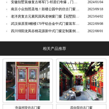
安装完工[冠墅阳光]
安徽别墅装修复古将军门-邻居们夸爆，门面
2024/01/04
●
一下子大不同！【冠墅阳光】
南京小众拍照圣地！鼓楼公园中的仿古门窗，
2023/09/18
●
秒回故宫【冠墅阳光】
老洋房复古元素民国风老钢窗门窗【冠墅阳
2023/04/02
●
光】
武汉保原里8幢楼170平铝合金中式门窗装车发
2022/09/08
●
货
四川绵阳龙凤谷桃花源新中式门窗定制案例
2022/08/01
●
「冠墅阳光」
相关产品推荐
寺庙祠堂仿古门窗
四合院仿古门窗