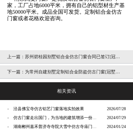
家，工厂占地6000平米，拥有自己的铝型材生产基
地50000平米。成品全国可发货。定制铝合金仿古
门窗或者花格欢迎咨询。
上一篇：
苏州碧桂园别墅铝合金仿古门窗合同已签订[冠墅
阳光]
下一篇：
为常州自建别墅定制铝合金防盗仿古门窗[冠墅阳
光]
相关资讯
泾县佛宝寺仿古铝艺门窗落地实拍效果
2026/07/28
●
仿古门窗走出国门，为当地的建筑增添一份独
2024/07/29
●
特的东方韵味【冠墅阳光】
湖南郴州嘉禾普济寺寺院大雪中仿古寺庙门窗
2024/01/24
●