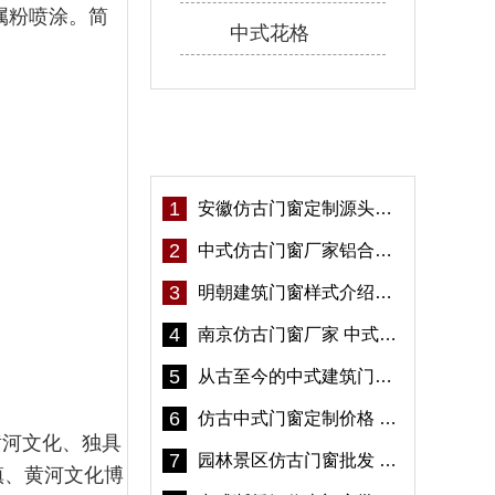
属粉喷涂。简
中式花格
热门资讯
1
安徽仿古门窗定制源头厂家 好打理免维护-冠墅阳光
2
中式仿古门窗厂家铝合金仿古门窗定制 5年质保
3
明朝建筑门窗样式介绍——冠墅阳光
4
南京仿古门窗厂家 中式仿古门窗定制 节能防水
5
从古至今的中式建筑门窗到底有多美「冠墅阳光」
6
仿古中式门窗定制价格 铝合金仿古门窗报价
黄河文化、独具
7
园林景区仿古门窗批发 铝合金仿古门窗采购-冠墅阳光
镇、黄河文化博