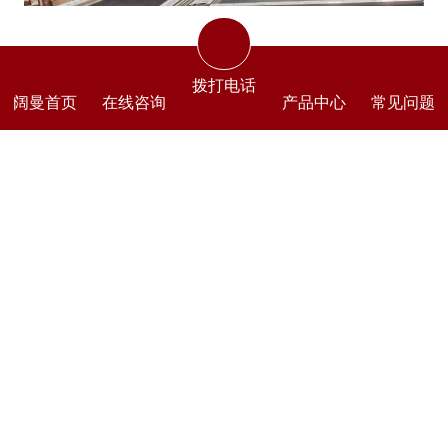
拨打电话
阔曼首页
在线咨询
产品中心
常见问题
南京阔曼门窗厂从内到位都是选用的优质材料
部件，让大家在鱼龙混杂的仿古门窗市场能得到一
份安心。确保安装好的铝合金仿古门窗尽量不用维
修，一直能够安心地使用很久。合作案例有北京望