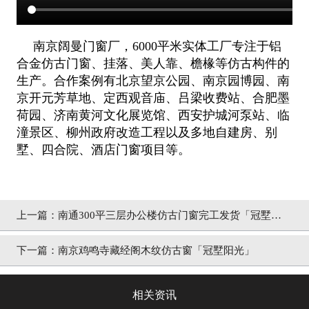
南京阔曼门窗厂，6000平米实体工厂专注于铝
合金仿古门窗、挂落、美人靠、檐椽等仿古构件的
生产。合作案例有北京望京公园、南京
园博园、南
京开元芳草地、定西观音庙、吕梁收费站、合肥墨
荷园、济南黄河文化展览馆、西安护城河泵站、临
潼景区、柳州政府改造
工程以及多地自建房、别
墅、四合院、酒店门窗项目等。
上一篇：
南通300平三层办公楼仿古门窗完工发货「冠墅阳
光」
下一篇：
南京鸡鸣寺藏经阁木纹仿古窗「冠墅阳光」
相关资讯