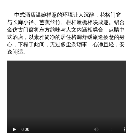
中式酒店温婉禅意的环境让人沉醉，花格门窗
与长廊小径、芭蕉丝竹、栏杆屋檐相映成趣。铝合
金仿古门窗将东方韵味与人文内涵相糅
合，点睛中
式酒店，以素雅简净的居住格调舒缓旅途疲惫的身
心，下榻于此间，无过多尘杂琐事，心净且轻，安
逸闲适。