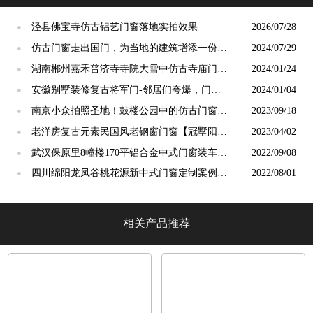
泾县佛宝寺仿古铝艺门窗落地实拍效果
2026/07/28
●
仿古门窗走出国门，为当地的建筑增添一份独
2024/07/29
●
特的东方韵味【冠墅阳光】
湖南郴州嘉禾普济寺寺院大雪中仿古寺庙门窗
2024/01/24
●
安装完工[冠墅阳光]
安徽别墅装修复古将军门-邻居们夸爆，门面
2024/01/04
●
一下子大不同！【冠墅阳光】
南京小众拍照圣地！鼓楼公园中的仿古门窗，
2023/09/18
●
秒回故宫【冠墅阳光】
老洋房复古元素民国风老钢窗门窗【冠墅阳
2023/04/02
●
光】
武汉保原里8幢楼170平铝合金中式门窗装车发
2022/09/08
●
货
四川绵阳龙凤谷桃花源新中式门窗定制案例
2022/08/01
●
「冠墅阳光」
相关产品推荐