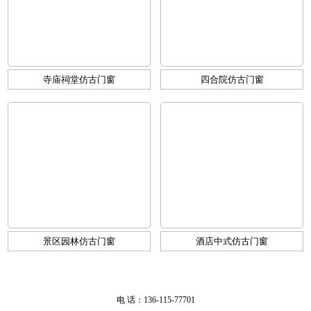
寺庙祠堂仿古门窗
四合院仿古门窗
景区园林仿古门窗
酒店中式仿古门窗
电 话：136-115-77701