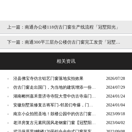
上一篇：
南通办公楼118仿古门窗生产线流程「冠墅阳光」
下一篇：
南通300平三层办公楼仿古门窗完工发货「冠墅阳
光」
相关资讯
泾县佛宝寺仿古铝艺门窗落地实拍效果
2026/07/28
●
仿古门窗走出国门，为当地的建筑增添一份独
2024/07/29
●
特的东方韵味【冠墅阳光】
湖南郴州嘉禾普济寺寺院大雪中仿古寺庙门窗
2024/01/24
●
安装完工[冠墅阳光]
安徽别墅装修复古将军门-邻居们夸爆，门面
2024/01/04
●
一下子大不同！【冠墅阳光】
南京小众拍照圣地！鼓楼公园中的仿古门窗，
2023/09/18
●
秒回故宫【冠墅阳光】
老洋房复古元素民国风老钢窗门窗【冠墅阳
2023/04/02
●
光】
武汉保原里8幢楼170平铝合金中式门窗装车发
2022/09/08
●