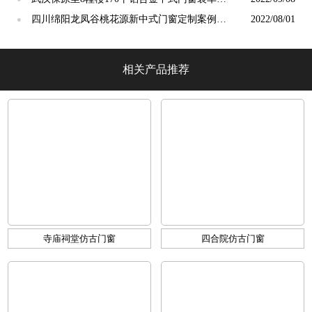
货
四川绵阳龙凤谷桃花源新中式门窗定制案例
2022/08/01
●
「冠墅阳光」
相关产品推荐
寺庙祠堂仿古门窗
四合院仿古门窗