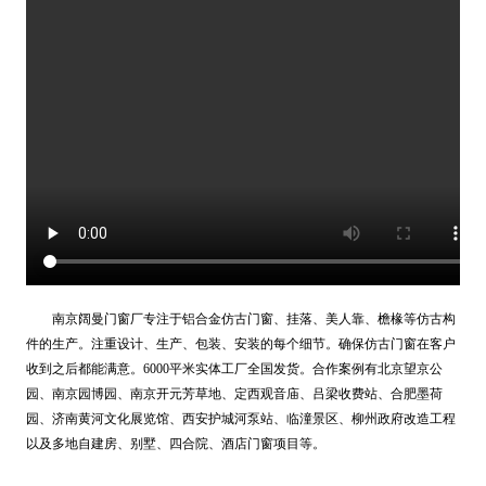
南京阔曼门窗厂专注于铝合金仿古门窗、挂落、美人靠、檐椽等仿古构
件的生产。注重设计、生产、包装、安装的每个细节。确保仿古
门窗在客户
收到之后都能满意。6000平米实体工厂全国发货。合作案例有北京望京公
园、南京园博园、南京开元芳草地、定西观音庙、吕梁收费站、合肥墨荷
园、济南黄河文化展览馆、西安护城河泵站、临潼景区、柳州政府改造工程
以及多地自建房、别墅、四合院、酒店门窗项目等。