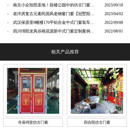
一下子大不同！【冠墅阳光】
南京小众拍照圣地！鼓楼公园中的仿古门窗，
2023/09/18
●
秒回故宫【冠墅阳光】
老洋房复古元素民国风老钢窗门窗【冠墅阳
2023/04/02
●
光】
武汉保原里8幢楼170平铝合金中式门窗装车发
2022/09/08
●
货
四川绵阳龙凤谷桃花源新中式门窗定制案例
2022/08/01
●
「冠墅阳光」
相关产品推荐
寺庙祠堂仿古门窗
四合院仿古门窗