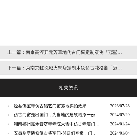
上一篇：
南京高淳开元芳草地仿古门窗定制案例「冠墅阳
光」
下一篇：
为南京虹悦城火锅店定制木纹仿古花格窗「冠墅
阳光」
相关资讯
泾县佛宝寺仿古铝艺门窗落地实拍效果
2026/07/28
●
仿古门窗走出国门，为当地的建筑增添一份独
2024/07/29
●
特的东方韵味【冠墅阳光】
湖南郴州嘉禾普济寺寺院大雪中仿古寺庙门窗
2024/01/24
●
安装完工[冠墅阳光]
安徽别墅装修复古将军门-邻居们夸爆，门面
2024/01/04
●