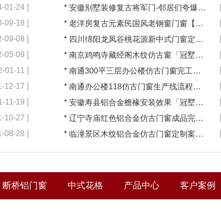
4-01-24 ]
*
安徽别墅装修复古将军门-邻居们夸爆，门面一下子大不同！【冠墅阳光】
3-09-18 ]
*
老洋房复古元素民国风老钢窗门窗【冠墅阳光】
2-09-08 ]
*
四川绵阳龙凤谷桃花源新中式门窗定制案例「冠墅阳光」
2-05-09 ]
*
南京鸡鸣寺藏经阁木纹仿古窗「冠墅阳光」
2-01-11 ]
*
南通300平三层办公楼仿古门窗完工发货「冠墅阳光」
1-12-17 ]
*
南通办公楼118仿古门窗生产线流程「冠墅阳光」
1-11-19 ]
*
安徽寿县铝合金檐椽安装效果「冠墅阳光」
1-10-27 ]
*
辽宁寺庙红色铝合金仿古门窗成品完工「冠墅阳光」
1-08-28 ]
*
临潼景区木纹铝合金仿古门窗定制案例「冠墅阳光」
断桥铝门窗
中式花格
产品中心
客户案例