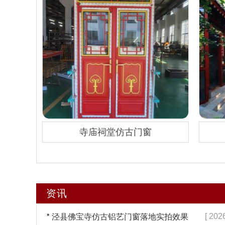
寺庙祠堂仿古门窗
资讯
*
[ 202
泾县佛宝寺仿古铝艺门窗落地实拍效果