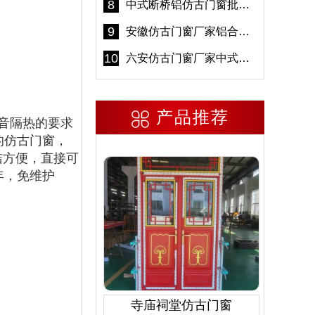
8
中式断桥铝仿古门窗批发 冠墅阳光仿古门窗 6000平米实体工厂
9
安徽仿古门窗厂家铝合金仿古门窗批发 免费设计出货快
10
六安仿古门窗厂家中式仿古门窗制作 6000平米源头厂家
产品推荐
音隔热的要求
的仿古门窗，
洁方便，直接可
年，免维护
寺庙祠堂仿古门窗