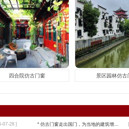
四合院仿古门窗
景区园林仿古
6-07-28 ]
*
仿古门窗走出国门，为当地的建筑增添一份独特的东方韵味【冠墅阳光】