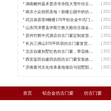
*
[ 202
湖南郴州嘉禾普济寺寺院大雪中仿古寺庙门窗安装完工[冠墅阳光]
*
[ 202
南京小众拍照圣地！鼓楼公园中的仿古门窗，秒回故宫【冠墅阳光】
*
[ 202
武汉保原里8幢楼170平铝合金中式门窗装车发货
*
[ 202
山东菏泽曹县伊斯兰教大殿仿古描金门窗效果展示{冠墅阳光}
*
[ 202
苏州竹辉中式酒店仿古门窗定制发货「冠墅阳光」
*
[ 202
长兴三洲山370平民宿仿古门窗发货「冠墅阳光」
*
[ 202
北京自建别墅红色仿古门窗，带花格打包「冠墅阳光」
*
[ 202
西安蓝田自建四合院仿古门窗安装效果「冠墅阳光」
*
[ 202
济南黄河文化传承基地项目与冠墅阳光仿古门窗合作
首页
铝合金仿古门窗
仿古门窗