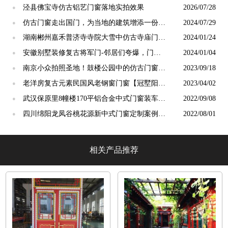
泾县佛宝寺仿古铝艺门窗落地实拍效果
2026/07/28
●
仿古门窗走出国门，为当地的建筑增添一份独
2024/07/29
●
特的东方韵味【冠墅阳光】
湖南郴州嘉禾普济寺寺院大雪中仿古寺庙门窗
2024/01/24
●
安装完工[冠墅阳光]
安徽别墅装修复古将军门-邻居们夸爆，门面
2024/01/04
●
一下子大不同！【冠墅阳光】
南京小众拍照圣地！鼓楼公园中的仿古门窗，
2023/09/18
●
秒回故宫【冠墅阳光】
老洋房复古元素民国风老钢窗门窗【冠墅阳
2023/04/02
●
光】
武汉保原里8幢楼170平铝合金中式门窗装车发
2022/09/08
●
货
四川绵阳龙凤谷桃花源新中式门窗定制案例
2022/08/01
●
「冠墅阳光」
相关产品推荐