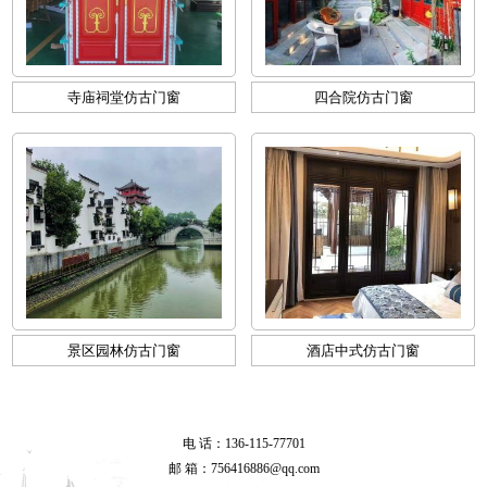
寺庙祠堂仿古门窗
四合院仿古门窗
景区园林仿古门窗
酒店中式仿古门窗
电 话：136-115-77701
邮 箱：756416886@qq.com